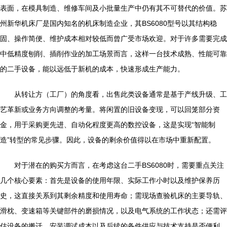
表面，在模具制造、维修车间及小批量生产中仍有其不可替代的价值。苏
州新华机床厂是国内知名的机床制造企业，其BS6080型号以其结构稳
固、操作简便、维护成本相对较低而曾广受市场欢迎。对于许多需要完成
中低精度刨削、插削作业的加工场景而言，这样一台技术成熟、性能可靠
的二手设备，能以远低于新机的成本，快速形成生产能力。
从转让方（工厂）的角度看，出售此类设备通常是基于产线升级、工
艺革新或业务方向调整的考量。将闲置的旧设备变现，可以回笼部分资
金，用于采购更先进、自动化程度更高的数控设备，这是实现“智能制
造”转型的常见步骤。因此，设备的剩余价值得以在市场中重新配置。
对于潜在的购买方而言，在考虑这台二手BS6080时，需要重点关注
几个核心要素：首先是设备的使用年限、实际工作小时以及维护保养历
史，这直接关系到其剩余精度和使用寿命；需现场查验机床的主要导轨、
滑枕、变速箱等关键部件的磨损情况，以及电气系统的工作状态；还需评
估设备的搬迁、安装调试成本以及后续的备件供应与技术支持是否便利。