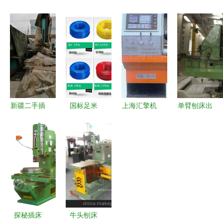
床市场观察
成新插床
制潮涌，插
业链 产品
求购、回收
床在深加工
看先进制造
与供应全攻
厂设备方案
2024年开
略
中的前沿布
年经济一线
局
观察之五
新疆二手插
国标足米
上海汇擎机
单臂刨床出
床市场 求
BV2.5平方
床有限公司
售 济南二
购、回收、
铜芯线 品
从普通车床
机1987年
供应与出售
质之选，电
到插床的全
産品，9成
的一站式信
气安全的坚
面布局
新，1.6米
息平台
实保障
x6米规格
探秘插床
牛头刨床