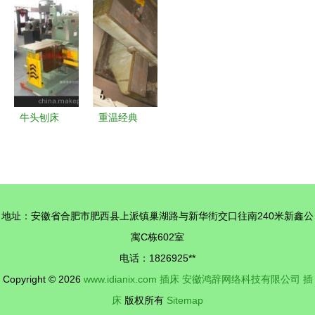
铜芯线 品
从普通车床
机1987年
的“内键雕
质之选，电
到插床的全
産品，9成
刻师”
气安全的坚
面布局
新，1.6米
实保障
x6米规格
牛头刨床
重温经典
BC6066 精
79年重庆五
工打造、行
一机床厂
业标准的自
B5050插床
动化利器
图鉴及其历
地址：安徽省合肥市肥西县上派镇巢湖路与新华街交口往南240米新鑫公
史流转
寓C栋602室
电话：1826925**
Copyright © 2026
www.idianix.com
插床
安徽鸿辞网络科技有限公司
插
床
版权所有
Sitemap