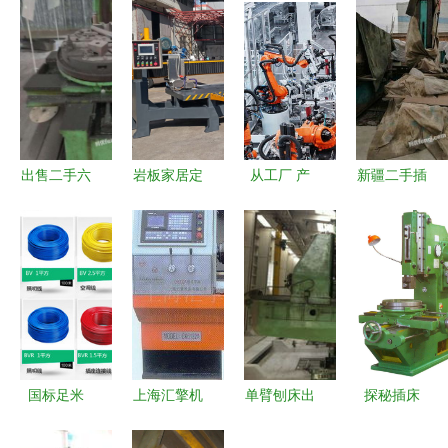
出售二手六
岩板家居定
从工厂 产
新疆二手插
成新插床
制潮涌，插
业链 产品
床市场 求
床在深加工
看先进制造
购、回收、
厂设备方案
2024年开
供应与出售
中的前沿布
年经济一线
的一站式信
局
观察之五
息平台
国标足米
上海汇擎机
单臂刨床出
探秘插床
BV2.5平方
床有限公司
售 济南二
机械加工中