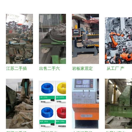
江苏二手插
出售二手六
岩板家居定
从工厂 产
床市场观察
成新插床
制潮涌，插
业链 产品
求购、回收
床在深加工
看先进制造
与供应全攻
厂设备方案
2024年开
略
中的前沿布
年经济一线
局
观察之五