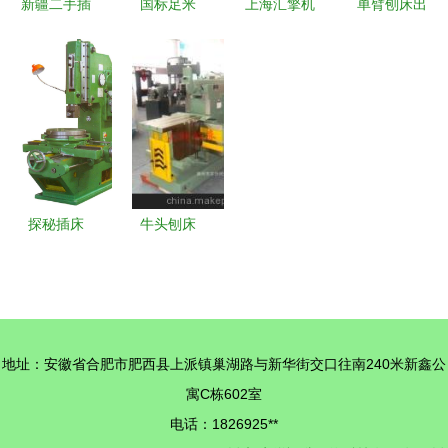
新疆二手插
国标足米
上海汇擎机
单臂刨床出
床市场 求
BV2.5平方
床有限公司
售 济南二
购、回收、
铜芯线 品
从普通车床
机1987年
供应与出售
质之选，电
到插床的全
産品，9成
的一站式信
气安全的坚
面布局
新，1.6米
息平台
实保障
x6米规格
探秘插床
牛头刨床
机械加工中
BC6066 精
的“内键雕
工打造、行
刻师”
业标准的自
动化利器
地址：安徽省合肥市肥西县上派镇巢湖路与新华街交口往南240米新鑫公
寓C栋602室
电话：1826925**